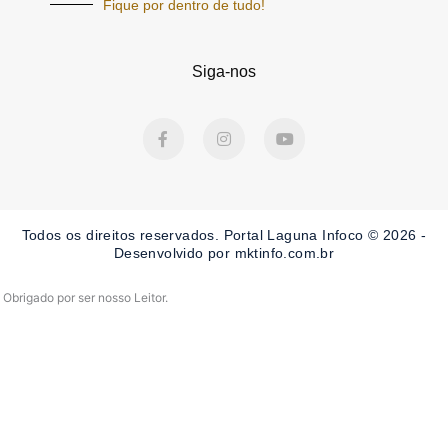
Fique por dentro de tudo!
Siga-nos
F
I
Y
a
n
o
c
s
u
e
t
t
b
a
u
o
g
b
o
r
e
Todos os direitos reservados. Portal Laguna Infoco © 2026 -
k
a
-
m
Desenvolvido por mktinfo.com.br
f
Obrigado por ser nosso Leitor.