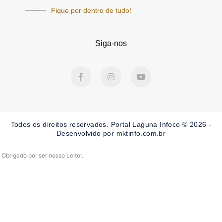
Fique por dentro de tudo!
Siga-nos
F
I
Y
a
n
o
c
s
u
e
t
t
b
a
u
o
g
b
o
r
e
Todos os direitos reservados. Portal Laguna Infoco © 2026 -
k
a
-
m
Desenvolvido por mktinfo.com.br
f
Obrigado por ser nosso Leitor.