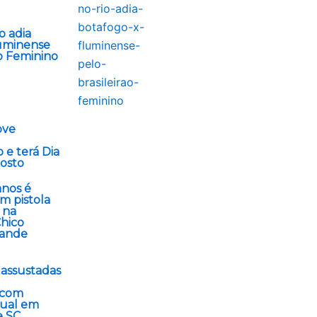
o adia
uminense
ão Feminino
ove
 e terá Dia
osto
anos é
m pistola
 na
hico
rande
 assustadas
 com
xual em
e SC