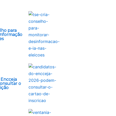
lho para
informação
es
 Encceja
onsultar o
rição