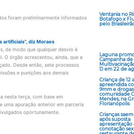
Ventania no Ri
dos foram preliminarmente informados
Botafogo x Fl
pelo Brasileir
artificiais”, diz Moraes
is, de modo que qualquer desvio é
Laguna prom
nal. O órgão acrescentou, ainda, que a
Campanha de
Multivacinação
rçado. Desde então, sete processos
D em 22 de ag
missões e punições aos demais
Criança de 12 
apreendida co
9mm e drogas
comunidade C
da nesta terça, com base em
Mendes, na G
Florianópolis
te uma apuração anterior em parceria
 divulgados oportunamente.
Crianças saem
após suposta
apresentação
conotação se
restaurante d