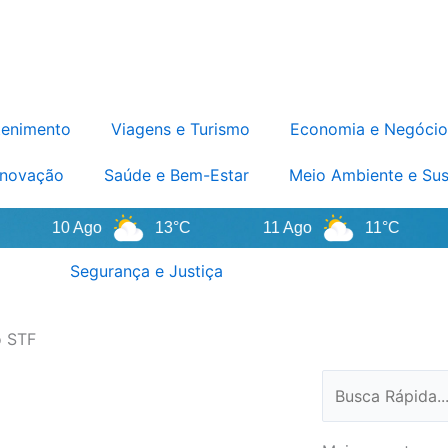
tenimento
Viagens e Turismo
Economia e Negócio
Inovação
Saúde e Bem-Estar
Meio Ambiente e Sus
10 Ago
13°C
11 Ago
11°C
1
Segurança e Justiça
o STF
Pesquisar