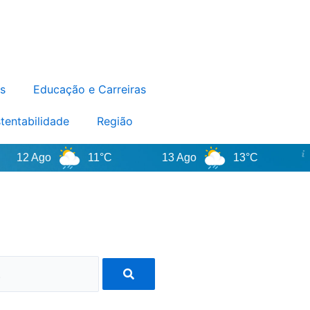
s
Educação e Carreiras
tentabilidade
Região
2 Ago
11°C
13 Ago
13°C
Sa