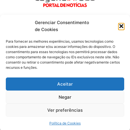
Gerenciar Consentimento
de Cookies
Fique por dentro de tudo!
Para fornecer as melhores experiências, usamos tecnologias como
cookies para armazenar e/ou acessar informações do dispositivo. O
consentimento para essas tecnologias nos permitirá processar dados
Siga-nos
como comportamento de navegação ou IDs exclusivos neste site. Não
consentir ou retirar o consentimento pode afetar negativamente certos
recursos e funções.
F
I
Y
a
n
o
c
s
u
Aceitar
e
t
t
b
a
u
o
g
b
Negar
o
r
e
Todos os direitos reservados. Portal Laguna Infoco © 2026 -
k
a
-
m
Desenvolvido por mktinfo.com.br
Ver preferências
f
Obrigado por ser nosso Leitor.
Política de Cookies