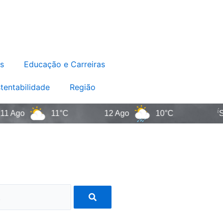
s
Educação e Carreiras
tentabilidade
Região
go
11°C
12 Ago
10°C
Santa 