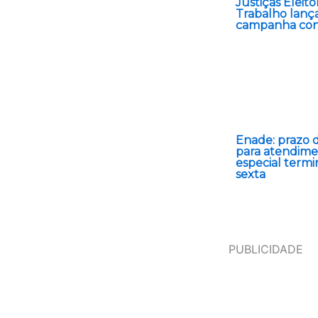
Justiças Eleito
Trabalho lan
campanha cont
Enade: prazo 
para atendim
especial termi
sexta
PUBLICIDADE