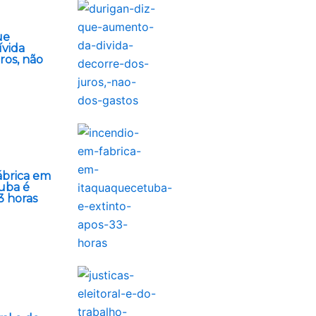
ue
vida
ros, não
ábrica em
uba é
3 horas