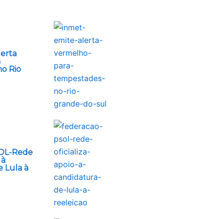
lerta
a
o Rio
OL-Rede
 à
 Lula à