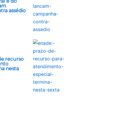
ral e do
çam
ra assédio
de recurso
ento
na nesta