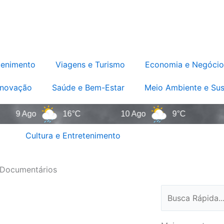
tenimento
Viagens e Turismo
Economia e Negócio
Inovação
Saúde e Bem-Estar
Meio Ambiente e Sus
 Ago
16°C
10 Ago
9°C
11 A
Cultura e Entretenimento
e Documentários
Pesquisar