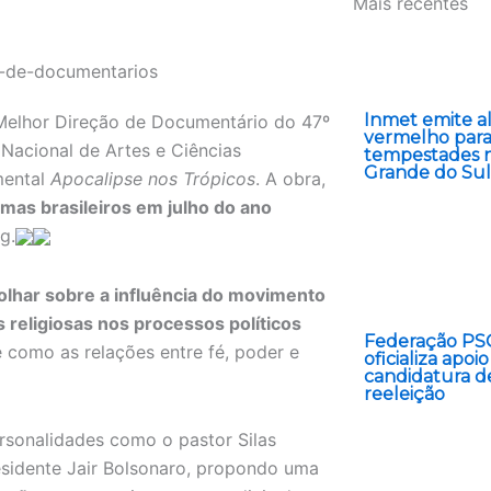
Mais recentes
Inmet emite a
ia Melhor Direção de Documentário do 47º
vermelho par
acional de Artes e Ciências
tempestades n
Grande do Sul
mental
Apocalipse nos Trópicos
. A obra,
mas brasileiros em julho do ano
g.
olhar sobre a influência do movimento
as religiosas nos processos políticos
Federação PS
 como as relações entre fé, poder e
oficializa apoio
candidatura de
reeleição
rsonalidades como o pastor Silas
residente Jair Bolsonaro, propondo uma