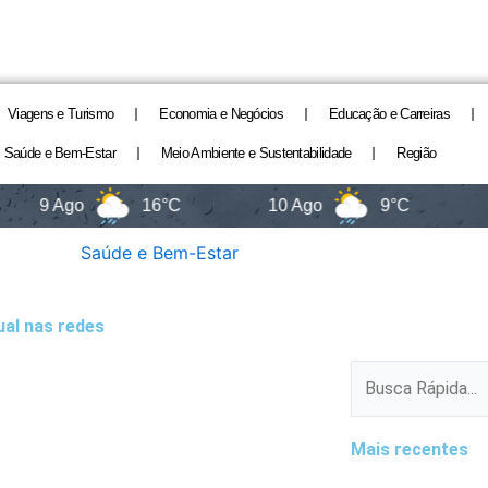
Viagens e Turismo
Economia e Negócios
Educação e Carreiras
Saúde e Bem-Estar
Meio Ambiente e Sustentabilidade
Região
Ago
16°C
10 Ago
9°C
11 Ago
Saúde e Bem-Estar
ual nas redes
Pesquisar
Mais recentes