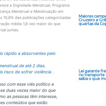
breza e Dignidade Menstrual; Programa
Licença Menstrual e Menstruação em
Maiores campe
s 10,8% das publicações categorizadas
Cruzeiro e Grê
eração média 1,8 vez maior do que
quartas da Cop
ual juntas.
s rápido a absorventes pelo
nstrual de até 2 dias.
Lei garante fr
 risco de sofrer violência .
no transporte 
saiba o que m
so com esse viés político e
uase duas vezes maior do que
mo as pessoas têm interesse,
sses conteúdos que estão