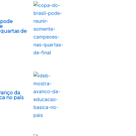
l pode
te
quartas de
vanço da
ca no país