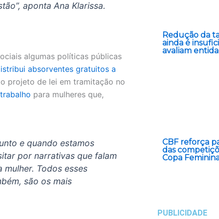
tão”, aponta Ana Klarissa.
Redução da ta
ainda é insufic
avaliam entid
ciais algumas políticas públicas
istribui absorventes gratuitos a
 o projeto de lei em tramitação no
 trabalho
para mulheres que,
.
CBF reforça pa
sunto e quando estamos
das competiçõ
sitar por narrativas que falam
Copa Feminin
a mulher. Todos esses
mbém, são os mais
PUBLICIDADE