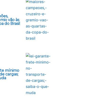
ões,
mio vão às
a do Brasil
ete mínimo
de cargas;
uda