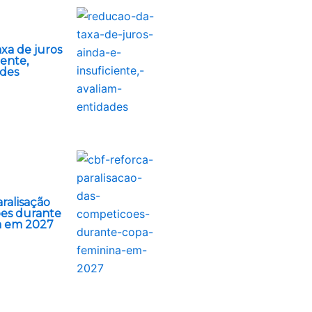
xa de juros
iente,
ades
ralisação
es durante
a em 2027