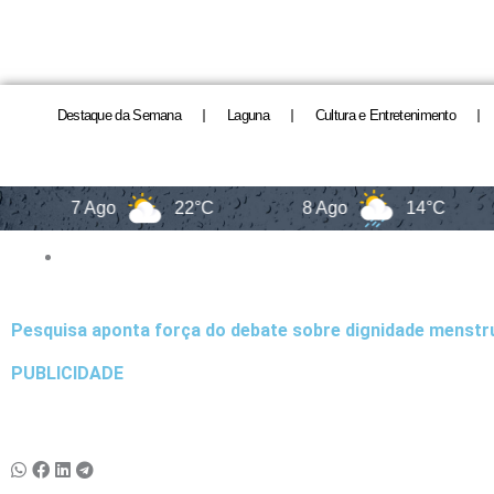
Destaque da Semana
Laguna
Cultura e Entretenimento
7 Ago
22°C
8 Ago
14°C
9 
Pesquisa aponta força do debate sobre dignidade menstr
PUBLICIDADE