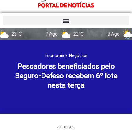
23°C
7 Ago
22°C
8 Ago
14°C
Economia e Negócios
Pescadores beneficiados pelo
Seguro-Defeso recebem 6º lote
nesta terça
PUBLICIDADE