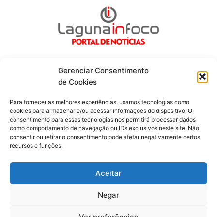
Gerenciar Consentimento
de Cookies
Fique por dentro de tudo!
Para fornecer as melhores experiências, usamos tecnologias como
cookies para armazenar e/ou acessar informações do dispositivo. O
consentimento para essas tecnologias nos permitirá processar dados
Siga-nos
como comportamento de navegação ou IDs exclusivos neste site. Não
consentir ou retirar o consentimento pode afetar negativamente certos
recursos e funções.
F
I
Y
a
n
o
c
s
u
Aceitar
e
t
t
b
a
u
o
g
b
Negar
o
r
e
Todos os direitos reservados. Portal Laguna Infoco © 2026 -
k
a
-
m
Desenvolvido por mktinfo.com.br
Ver preferências