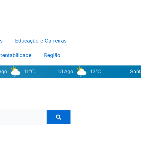
s
Educação e Carreiras
tentabilidade
Região
11°C
13 Ago
13°C
Santa Cat