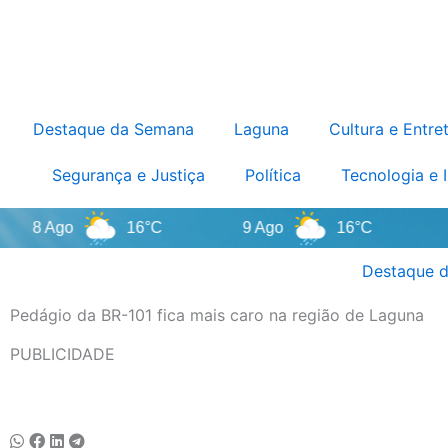
Destaque da Semana
Laguna
Cultura e Entre
Segurança e Justiça
Política
Tecnologia e 
8 Ago
16°C
9 Ago
16°C
10 A
Destaque d
Pedágio da BR-101 fica mais caro na região de Laguna
PUBLICIDADE