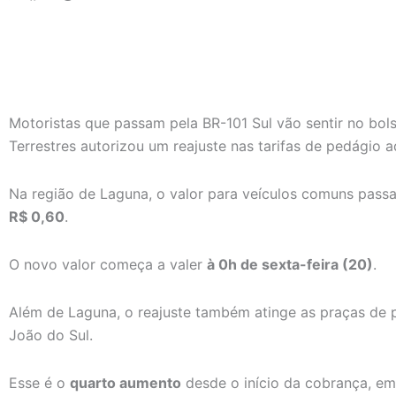
Motoristas
que
passam
pela
BR-101
Sul
vão
sentir
no
bol
Terrestres
autorizou
um
reajuste
nas
tarifas
de
pedágio
a
Na
região
de
Laguna
,
o
valor
para
veículos
comuns
pass
R$
0,60
.
O
novo
valor
começa
a
valer
à
0h
de
sexta-
feira (
20)
.
Além
de
Laguna,
o
reajuste
também
atinge
as
praças
de
João do Sul
.
Esse
é
o
quarto
aumento
desde
o
início
da
cobrança,
e