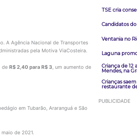
TSE cria conse
Candidatos do
Ventania no Ri
so.
A
Agência Nacional de Transportes
dministradas
pela
Motiva ViaCosteira
.
Laguna promov
Criança de 12
a
de
R$
2,40
para
R$
3
,
um
aumento
de
Mendes, na Gr
Crianças saem
restaurante d
PUBLICIDADE
pedágio
em
Tubarão
,
Araranguá
e
São
m
maio
de
2021.