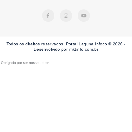
F
I
Y
a
n
o
c
s
u
e
t
t
b
a
u
o
g
b
o
r
e
Todos os direitos reservados. Portal Laguna Infoco © 2026 -
k
a
-
m
Desenvolvido por mktinfo.com.br
f
Obrigado por ser nosso Leitor.