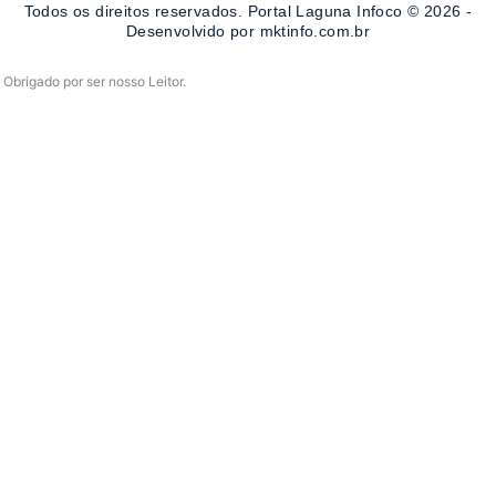
Todos os direitos reservados. Portal Laguna Infoco © 2026 -
k
a
-
m
Desenvolvido por mktinfo.com.br
f
Obrigado por ser nosso Leitor.