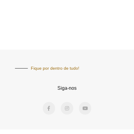
Fique por dentro de tudo!
Siga-nos
F
I
Y
a
n
o
c
s
u
e
t
t
b
a
u
o
g
b
o
r
e