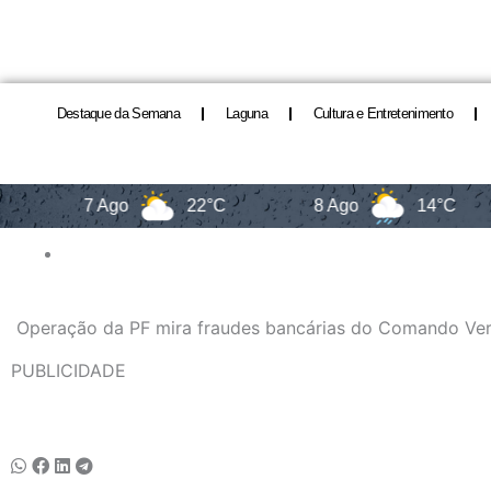
Destaque da Semana
Laguna
Cultura e Entretenimento
7 Ago
22°C
8 Ago
14°C
Operação da PF mira fraudes bancárias do Comando Ve
PUBLICIDADE