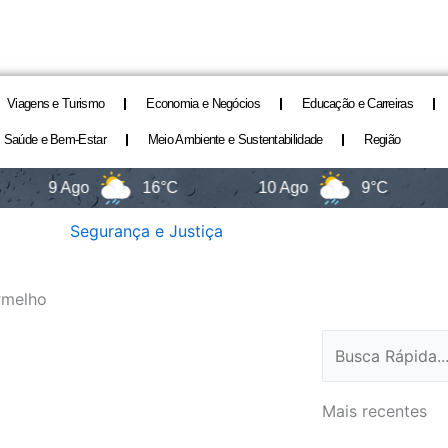
Viagens e Turismo
Economia e Negócios
Educação e Carreiras
Saúde e Bem-Estar
Meio Ambiente e Sustentabilidade
Região
9 Ago
16°C
10 Ago
9°C
11
Segurança e Justiça
rmelho
Pesquisar
Mais recentes