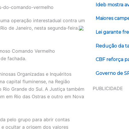
Ideb mostra a
Maiores campeõ
 uma operação interestadual contra um
io de Janeiro, nesta segunda-feira.
Lei garante fr
Redução da tax
iminoso Comando Vermelho
de fachada.
CBF reforça p
Governo de SP
inosas Organizadas e Inquéritos
 capital fluminense, na Região
PUBLICIDADE
 Rio Grande do Sul. A Justiça também
 um em Rio das Ostras e outro em Nova
da pelo grupo para abrir contas
e e ocultar a origem dos valores