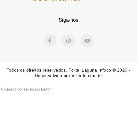
Siga-nos
F
I
Y
a
n
o
c
s
u
e
t
t
b
a
u
o
g
b
o
r
e
Todos os direitos reservados. Portal Laguna Infoco © 2026 -
k
a
-
m
Desenvolvido por mktinfo.com.br
f
Obrigado por ser nosso Leitor.