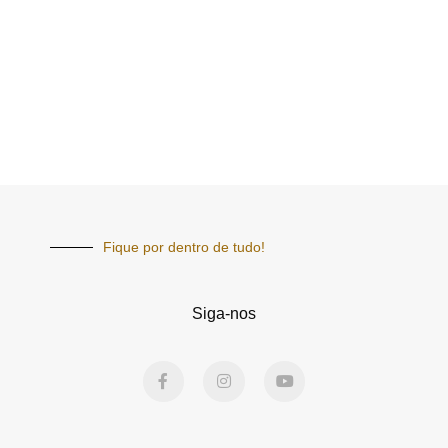
Fique por dentro de tudo!
Siga-nos
F
I
Y
a
n
o
c
s
u
e
t
t
b
a
u
o
g
b