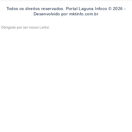
o
r
e
Todos os direitos reservados. Portal Laguna Infoco © 2026 -
k
a
-
m
Desenvolvido por mktinfo.com.br
f
Obrigado por ser nosso Leitor.