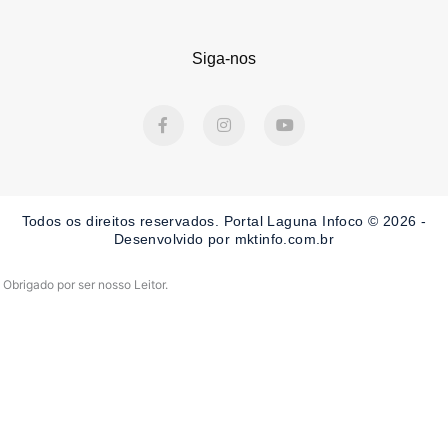
Siga-nos
F
I
Y
a
n
o
c
s
u
e
t
t
b
a
u
o
g
b
o
r
e
Todos os direitos reservados. Portal Laguna Infoco © 2026 -
k
a
-
m
Desenvolvido por mktinfo.com.br
f
Obrigado por ser nosso Leitor.