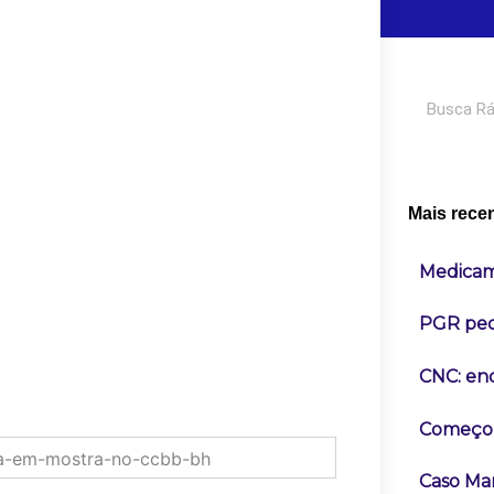
Pesquisar
Mais rece
Medicame
PGR pede
CNC: end
Começou 
Caso Mar