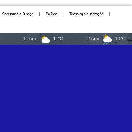
Segurança e Justiça
Política
Tecnologia e Inovação
11 Ago
11°C
12 Ago
10°C