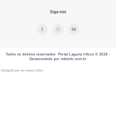
Siga-nos
F
I
Y
a
n
o
c
s
u
e
t
t
b
a
u
o
g
b
o
r
e
Todos os direitos reservados. Portal Laguna Infoco © 2026 -
k
a
-
m
Desenvolvido por mktinfo.com.br
f
Obrigado por ser nosso Leitor.