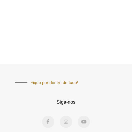
Fique por dentro de tudo!
Siga-nos
F
I
Y
a
n
o
c
s
u
e
t
t