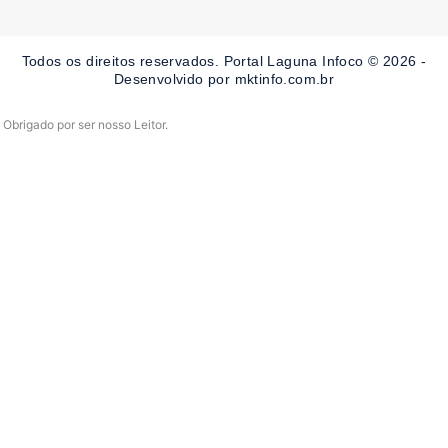
b
a
u
o
g
b
o
r
e
Todos os direitos reservados. Portal Laguna Infoco © 2026 -
k
a
-
m
Desenvolvido por mktinfo.com.br
f
Obrigado por ser nosso Leitor.