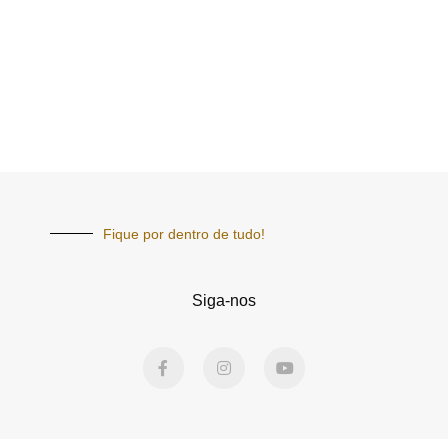
Fique por dentro de tudo!
Siga-nos
F
I
Y
a
n
o
c
s
u
e
t
t
b
a
u
o
g
b