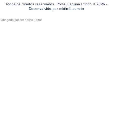
o
r
e
Todos os direitos reservados. Portal Laguna Infoco © 2026 -
k
a
-
m
Desenvolvido por mktinfo.com.br
f
Obrigado por ser nosso Leitor.