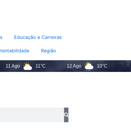
s
Educação e Carreiras
tentabilidade
Região
Ago
11°C
12 Ago
10°C
Santa