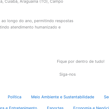
apá, Cuiabá, Araguaína (TO), Campo
a ao longo do ano, permitindo respostas
ntindo atendimento humanizado e
Fique por dentro de tudo!
Siga-nos
Política
Meio Ambiente e Sustentabilidade
Se
ura e Entretenimento
Esportes
Economia e Negóc