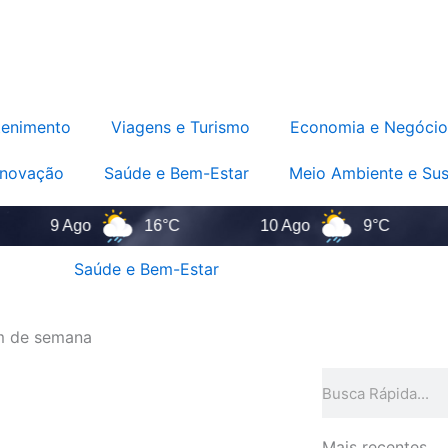
tenimento
Viagens e Turismo
Economia e Negócio
Inovação
Saúde e Bem-Estar
Meio Ambiente e Sus
9 Ago
16°C
10 Ago
9°C
11 
Saúde e Bem-Estar
im de semana
Pesquisar
Mais recentes