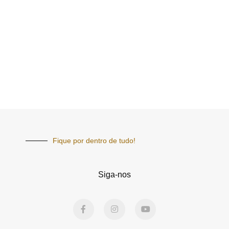
Fique por dentro de tudo!
Siga-nos
F
I
Y
a
n
o
c
s
u
e
t
t