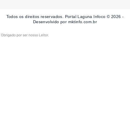
b
a
u
o
g
b
o
r
e
Todos os direitos reservados. Portal Laguna Infoco © 2026 -
k
a
-
m
Desenvolvido por mktinfo.com.br
f
Obrigado por ser nosso Leitor.