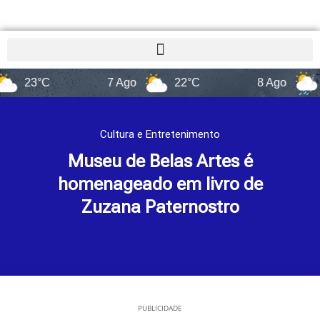
°C
7 Ago
22°C
8 Ago
14°C
Cultura e Entretenimento
Museu de Belas Artes é
homenageado em livro de
Zuzana Paternostro
PUBLICIDADE