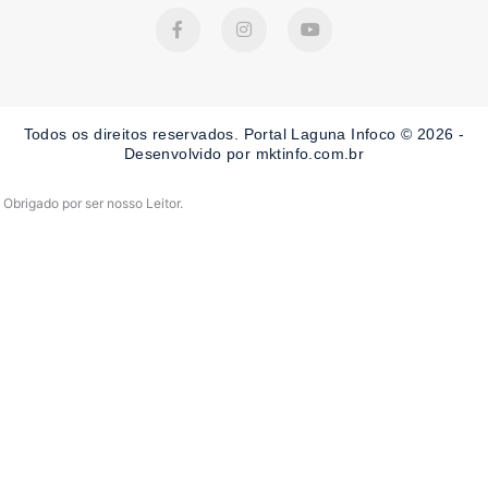
F
I
Y
a
n
o
c
s
u
e
t
t
b
a
u
o
g
b
o
r
e
Todos os direitos reservados. Portal Laguna Infoco © 2026 -
k
a
-
m
Desenvolvido por mktinfo.com.br
f
Obrigado por ser nosso Leitor.