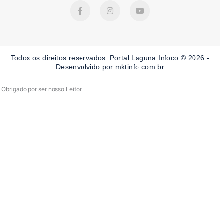
F
I
Y
a
n
o
c
s
u
e
t
t
b
a
u
o
g
b
o
r
e
Todos os direitos reservados. Portal Laguna Infoco © 2026 -
k
a
-
m
Desenvolvido por mktinfo.com.br
f
Obrigado por ser nosso Leitor.