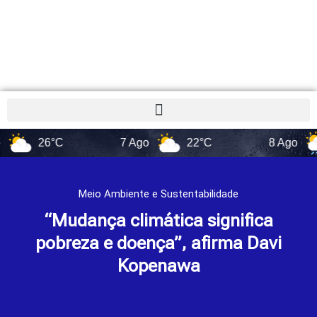
26°C
7 Ago
22°C
8 Ago
17°
Meio Ambiente e Sustentabilidade
“Mudança climática significa
pobreza e doença”, afirma Davi
Kopenawa