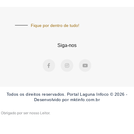
Fique por dentro de tudo!
Siga-nos
F
I
Y
a
n
o
c
s
u
e
t
t
b
a
u
o
g
b
o
r
e
Todos os direitos reservados. Portal Laguna Infoco © 2026 -
k
a
-
m
Desenvolvido por mktinfo.com.br
f
Obrigado por ser nosso Leitor.