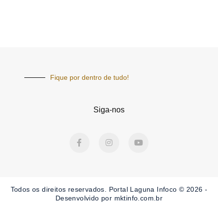
Fique por dentro de tudo!
Siga-nos
F
I
Y
a
n
o
c
s
u
e
t
t
b
a
u
o
g
b
o
r
e
Todos os direitos reservados. Portal Laguna Infoco © 2026 -
k
a
-
m
Desenvolvido por mktinfo.com.br
f