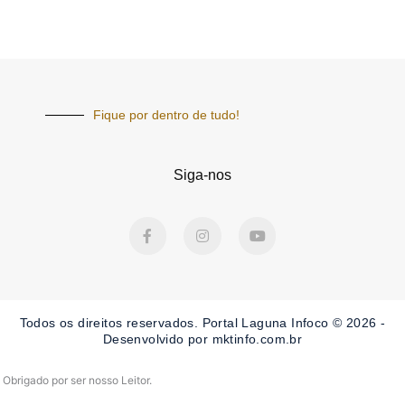
Fique por dentro de tudo!
Siga-nos
F
I
Y
a
n
o
c
s
u
e
t
t
b
a
u
o
g
b
o
r
e
Todos os direitos reservados. Portal Laguna Infoco © 2026 -
k
a
-
m
Desenvolvido por mktinfo.com.br
f
Obrigado por ser nosso Leitor.