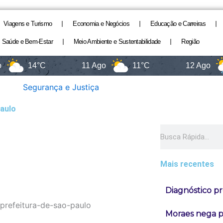
Viagens e Turismo
Economia e Negócios
Educação e Carreiras
Saúde e Bem-Estar
Meio Ambiente e Sustentabilidade
Região
14°C
11 Ago
11°C
12 Ago
Segurança e Justiça
Paulo
Pesquisar
Mais recentes
Diagnóstico pr
Moraes nega pe