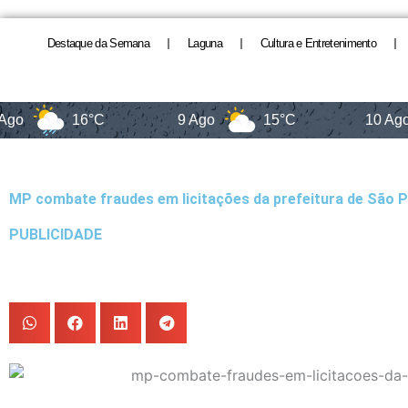
Destaque da Semana
Laguna
Cultura e Entretenimento
o
16°C
9 Ago
15°C
10 Ago
MP combate fraudes em licitações da prefeitura de São 
PUBLICIDADE