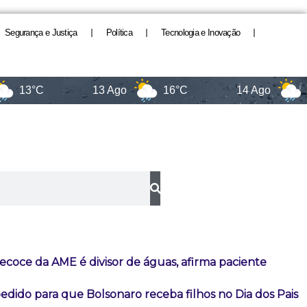
Segurança e Justiça
Política
Tecnologia e Inovação
13°C
13 Ago
16°C
14 Ago
13
ecoce da AME é divisor de águas, afirma paciente
dido para que Bolsonaro receba filhos no Dia dos Pais