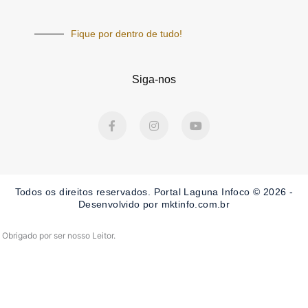
Fique por dentro de tudo!
Siga-nos
F
I
Y
a
n
o
c
s
u
e
t
t
b
a
u
o
g
b
o
r
e
Todos os direitos reservados. Portal Laguna Infoco © 2026 -
k
a
-
m
Desenvolvido por mktinfo.com.br
f
Obrigado por ser nosso Leitor.