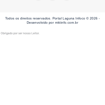
c
s
u
e
t
t
b
a
u
o
g
b
o
r
e
Todos os direitos reservados. Portal Laguna Infoco © 2026 -
k
a
-
m
Desenvolvido por mktinfo.com.br
f
Obrigado por ser nosso Leitor.