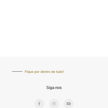
Fique por dentro de tudo!
Siga-nos
F
I
Y
a
n
o