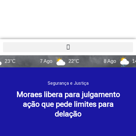
C
7 Ago
22°C
8 Ago
14°C
Segurança e Justiça
Moraes libera para julgamento
ação que pede limites para
delação