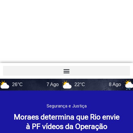
26°C
7 Ago
22°C
8 Ago
17°
Segurança e Justiça
Moraes determina que Rio envie
à PF vídeos da Operação