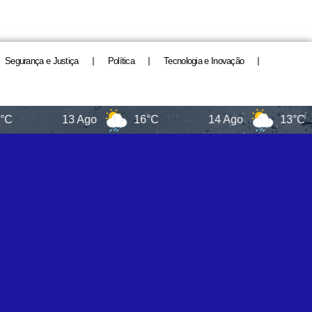
Segurança e Justiça
Política
Tecnologia e Inovação
13 Ago
16°C
14 Ago
13°C