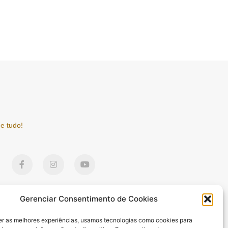
e tudo!
F
I
Y
a
n
o
c
s
u
e
t
t
b
a
u
o
g
b
Gerenciar Consentimento de Cookies
o
r
e
k
a
er as melhores experiências, usamos tecnologias como cookies para
-
m