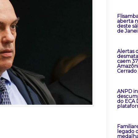
Flisamba
aberta n
deste sá
de Janei
Alertas 
desmat
caem 37
Amazôni
Cerrado
ANPD in
descum
do ECA D
platafo
Familiar
legado d
medalh