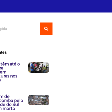
ntes
 têm até o
ra
rem
turas nos
s
m de
-bomba pelo
nde do Sul
m morto