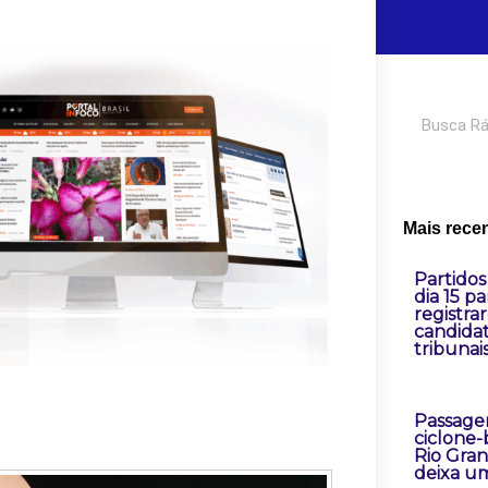
Pesquisar
Mais rece
Partidos
dia 15 pa
registra
candida
tribunai
Passage
ciclone
Rio Gra
deixa u