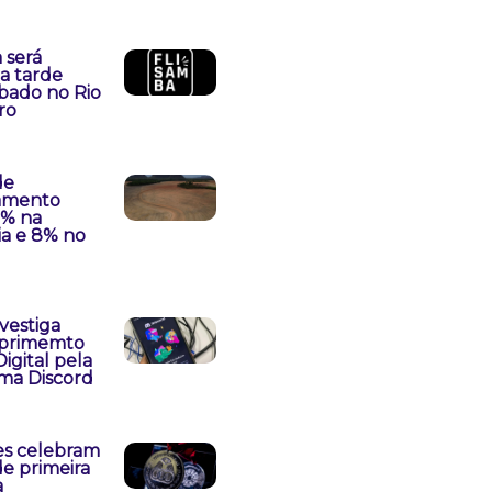
 será
a tarde
bado no Rio
ro
de
amento
% na
a e 8% no
vestiga
primemto
igital pela
rma Discord
es celebram
e primeira
a