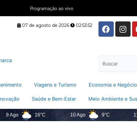
F
I
07 de agosto de 2026
02:53:53
a
n
c
s
e
t
b
a
Pesquisar
o
g
o
r
k
a
m
tenimento
Viagens e Turismo
Economia e Negócio
Inovação
Saúde e Bem-Estar
Meio Ambiente e Sus
go
16°C
10 Ago
9°C
11 Ago