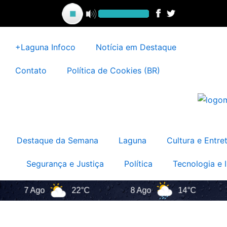
Ir
para
o
conteúdo
+Laguna Infoco
Notícia em Destaque
Contato
Política de Cookies (BR)
Destaque da Semana
Laguna
Cultura e Entre
Segurança e Justiça
Política
Tecnologia e 
7 Ago
22°C
8 Ago
14°C
9 A