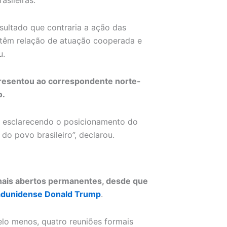
asileiras.
sultado que contraria a ação das
antêm relação de atuação cooperada e
u.
apresentou ao correspondente norte-
o.
a esclarecendo o posicionamento do
 do povo brasileiro”, declarou.
nais abertos permanentes, desde que
tadunidense Donald Trump
.
pelo menos, quatro reuniões formais