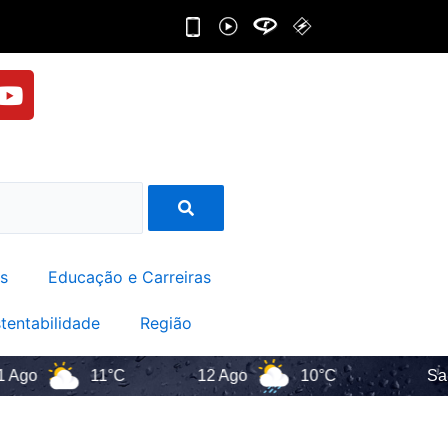
Y
o
u
t
u
b
e
s
Educação e Carreiras
tentabilidade
Região
11°C
12 Ago
10°C
Santa Cat