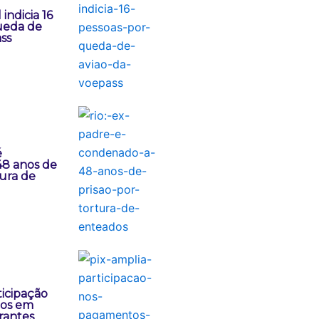
 indicia 16
ueda de
ss
é
8 anos de
tura de
ticipação
os em
rantes