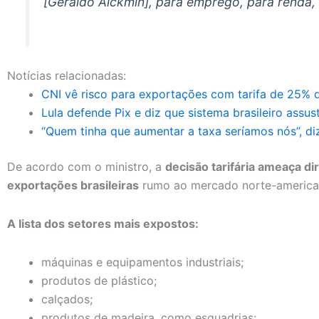
[Geraldo Alckmin], para emprego, para renda, 
Notícias relacionadas:
CNI vê risco para exportações com tarifa de 25% 
Lula defende Pix e diz que sistema brasileiro assu
“Quem tinha que aumentar a taxa seríamos nós”, di
De acordo com o ministro, a
decisão tarifária ameaça di
exportações brasileiras
rumo ao mercado norte-americ
A lista dos setores mais expostos:
máquinas e equipamentos industriais;
produtos de plástico;
calçados;
produtos de madeira, como esquadrias;