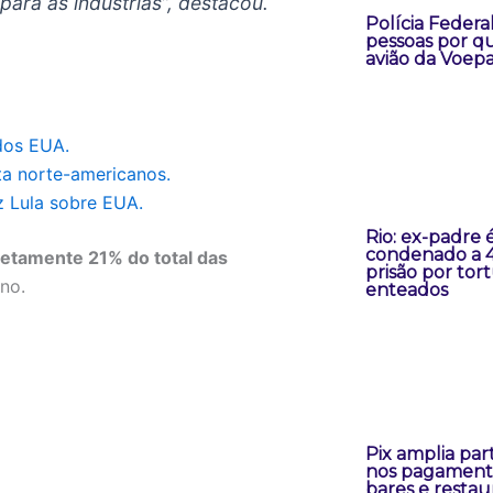
para as indústrias”, destacou.
Polícia Federal
pessoas por q
avião da Voepa
dos EUA.
sta norte-americanos.
z Lula sobre EUA.
Rio: ex-padre 
condenado a 4
retamente 21% do total das
prisão por tor
ano.
enteados
Pix amplia par
nos pagament
bares e restau