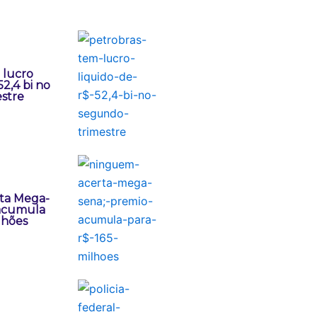
 lucro
52,4 bi no
stre
ta Mega-
 acumula
lhões