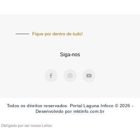
Fique por dentro de tudo!
Siga-nos
F
I
Y
a
n
o
c
s
u
e
t
t
b
a
u
o
g
b
o
r
e
Todos os direitos reservados. Portal Laguna Infoco © 2026 -
k
a
-
m
Desenvolvido por mktinfo.com.br
f
Obrigado por ser nosso Leitor.