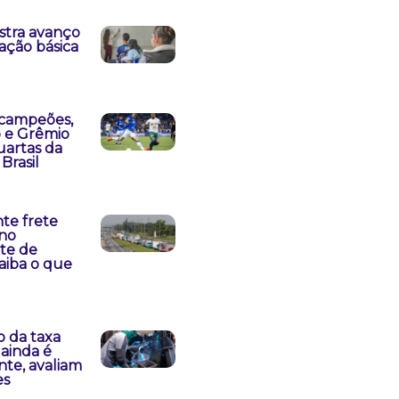
stra avanço
ação básica
 campeões,
o e Grêmio
uartas da
Brasil
nte frete
no
te de
saiba o que
 da taxa
 ainda é
ente, avaliam
es