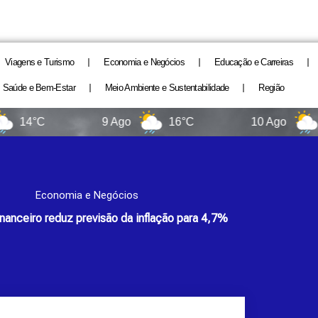
Viagens e Turismo
Economia e Negócios
Educação e Carreiras
Saúde e Bem-Estar
Meio Ambiente e Sustentabilidade
Região
C
9 Ago
16°C
10 Ago
9°C
Economia e Negócios
nanceiro reduz previsão da inflação para 4,7%