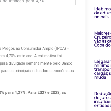
Ideb mo
da educ
no país
Maiores
Cruzeir
vão às q
Copa do 
 de Preços ao Consumidor Amplo (IPCA) –
ara 4,70% este ano. A estimativa foi
Lei gara
squisa divulgada semanalmente pelo Banco
mínimo 
transpor
 para os principais indicadores econômicos.
cargas; 
muda
8% para 4,27%. Para 2027 e 2028, as
Redução
de juros
insufici
entidad