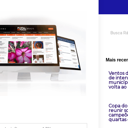
Pesquisar
Mais rece
Ventos 
de inten
municípi
volta ao 
Copa do 
reunir 
campeõe
quartas 