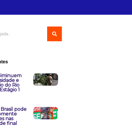
ntes
diminuem
sidade e
o do Rio
Estágio 1
Brasil pode
somente
s nas
de final