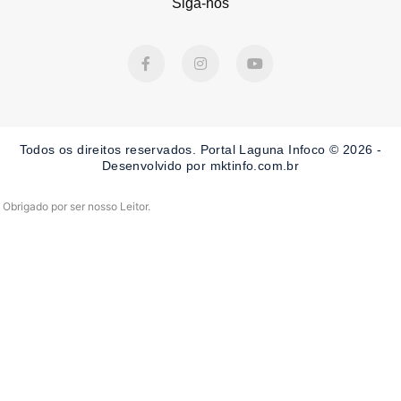
Siga-nos
F
I
Y
a
n
o
c
s
u
e
t
t
b
a
u
o
g
b
o
r
e
Todos os direitos reservados. Portal Laguna Infoco © 2026 -
k
a
-
m
Desenvolvido por mktinfo.com.br
f
Obrigado por ser nosso Leitor.