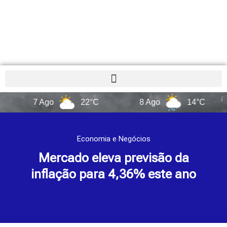
7 Ago
22°C
8 Ago
14°C
9
Economia e Negócios
Mercado eleva previsão da
inflação para 4,36% este ano