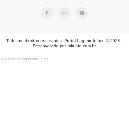
F
I
Y
a
n
o
c
s
u
e
t
t
b
a
u
o
g
b
o
r
e
Todos os direitos reservados. Portal Laguna Infoco © 2026 -
k
a
-
m
Desenvolvido por mktinfo.com.br
f
Obrigado por ser nosso Leitor.