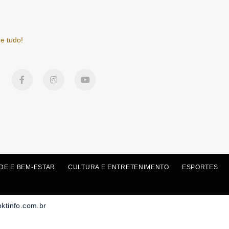
e tudo!
F
I
Y
a
n
o
c
s
u
e
t
t
b
a
u
o
g
b
o
r
e
k
a
-
m
f
DE E BEM-ESTAR
CULTURA E ENTRETENIMENTO
ESPORTES
mktinfo.com.br