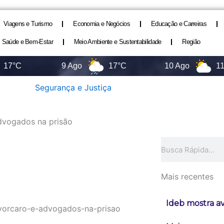
Viagens e Turismo
Economia e Negócios
Educação e Carreiras
Saúde e Bem-Estar
Meio Ambiente e Sustentabilidade
Região
9 Ago
17°C
10 Ago
11°C
Segurança e Justiça
dvogados na prisão
Pesquisar
Mais recentes
Ideb mostra a