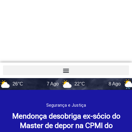
26°C
7 Ago
22°C
8 Ago
17°
Segurança e Justiça
Mendonça desobriga ex-sócio do
Master de depor na CPMI do