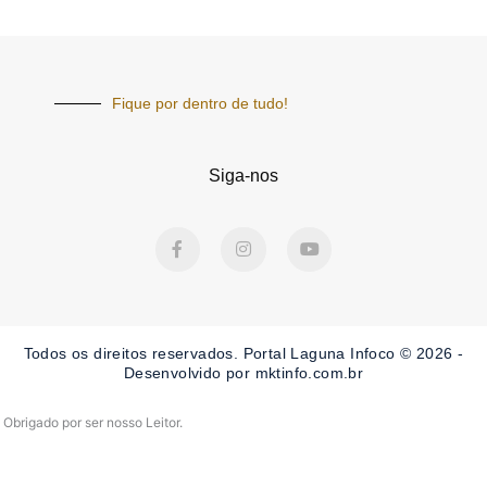
Fique por dentro de tudo!
Siga-nos
F
I
Y
a
n
o
c
s
u
e
t
t
b
a
u
o
g
b
o
r
e
Todos os direitos reservados. Portal Laguna Infoco © 2026 -
k
a
-
m
Desenvolvido por mktinfo.com.br
f
Obrigado por ser nosso Leitor.