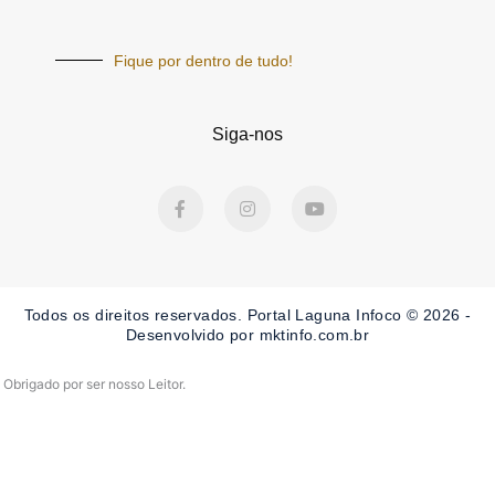
Fique por dentro de tudo!
Siga-nos
F
I
Y
a
n
o
c
s
u
e
t
t
b
a
u
o
g
b
o
r
e
Todos os direitos reservados. Portal Laguna Infoco © 2026 -
k
a
-
m
Desenvolvido por mktinfo.com.br
f
Obrigado por ser nosso Leitor.