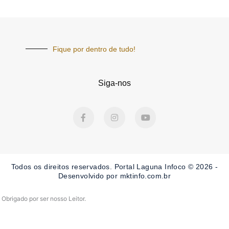
Fique por dentro de tudo!
Siga-nos
F
I
Y
a
n
o
c
s
u
e
t
t
b
a
u
o
g
b
o
r
e
Todos os direitos reservados. Portal Laguna Infoco © 2026 -
k
a
-
m
Desenvolvido por mktinfo.com.br
f
Obrigado por ser nosso Leitor.