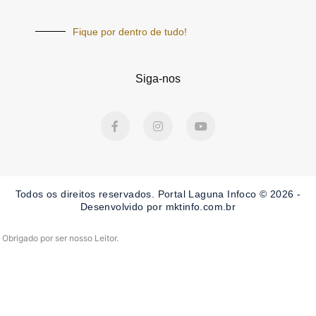
Fique por dentro de tudo!
Siga-nos
F
I
Y
a
n
o
c
s
u
e
t
t
b
a
u
o
g
b
o
r
e
Todos os direitos reservados. Portal Laguna Infoco © 2026 -
k
a
-
m
Desenvolvido por mktinfo.com.br
f
Obrigado por ser nosso Leitor.