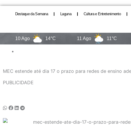
Destaque da Semana
Laguna
Cultura e Entretenimento
10 Ago
14°C
11 Ago
11°C
12 
MEC estende até dia 17 o prazo para redes de ensino ad
PUBLICIDADE