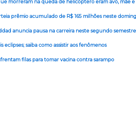
ue morreram na queda de helicóptero eram avó, mãe e 
teia prêmio acumulado de R$ 165 milhões neste domin
addad anuncia pausa na carreira neste segundo semestre
is eclipses; saiba como assistir aos fenômenos
frentam filas para tomar vacina contra sarampo