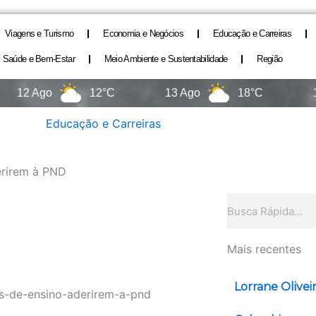
Viagens e Turismo
Economia e Negócios
Educação e Carreiras
Saúde e Bem-Estar
Meio Ambiente e Sustentabilidade
Região
Ago
12°C
13 Ago
18°C
14 Ago
Educação e Carreiras
erirem à PND
Pesquisar
Mais recentes
Lorrane Olivei