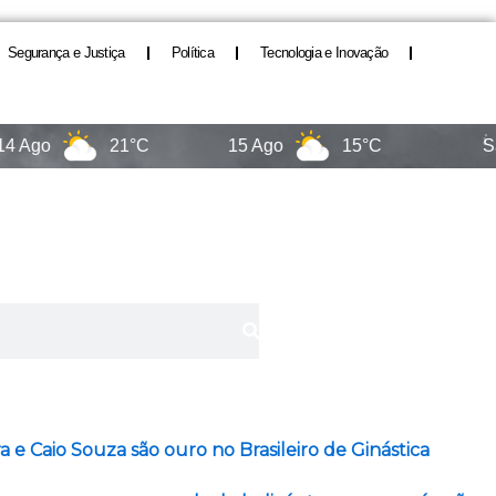
Segurança e Justiça
Política
Tecnologia e Inovação
21°C
15 Ago
15°C
Santa Ca
ra e Caio Souza são ouro no Brasileiro de Ginástica