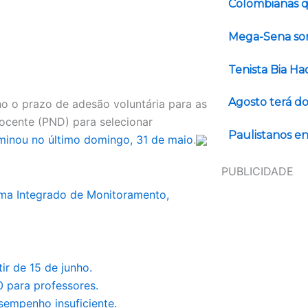
Colombianas q
Mega-Sena sor
Tenista Bia H
Agosto terá do
o o prazo de adesão voluntária para as
ocente (PND) para selecionar
Paulistanos en
rminou no último domingo, 31 de maio
.
PUBLICIDADE
ma Integrado de Monitoramento,
ir de 15 de junho.
 para professores.
empenho insuficiente.