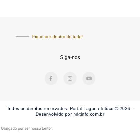
Fique por dentro de tudo!
Siga-nos
F
I
Y
a
n
o
c
s
u
e
t
t
b
a
u
o
g
b
o
r
e
Todos os direitos reservados. Portal Laguna Infoco © 2026 -
k
a
-
m
Desenvolvido por mktinfo.com.br
f
Obrigado por ser nosso Leitor.