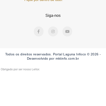
Siga-nos
F
I
Y
a
n
o
c
s
u
e
t
t
b
a
u
o
g
b
o
r
e
Todos os direitos reservados. Portal Laguna Infoco © 2026 -
k
a
-
m
Desenvolvido por mktinfo.com.br
f
Obrigado por ser nosso Leitor.