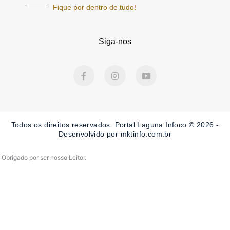
Fique por dentro de tudo!
Siga-nos
F
I
Y
a
n
o
c
s
u
e
t
t
b
a
u
o
g
b
o
r
e
Todos os direitos reservados. Portal Laguna Infoco © 2026 -
k
a
-
m
Desenvolvido por mktinfo.com.br
f
Obrigado por ser nosso Leitor.