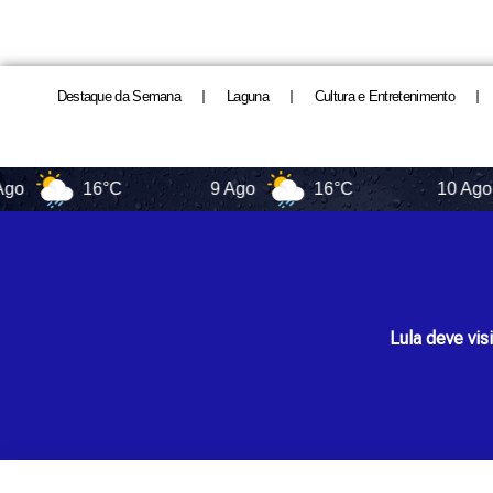
Destaque da Semana
Laguna
Cultura e Entretenimento
16°C
9 Ago
16°C
10 Ago
Lula deve vis