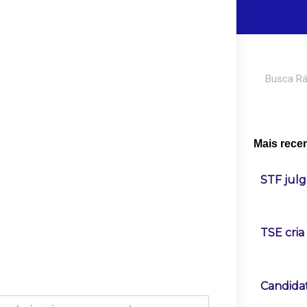
Pesquisar
Mais rece
STF julg
TSE cria
Candidat