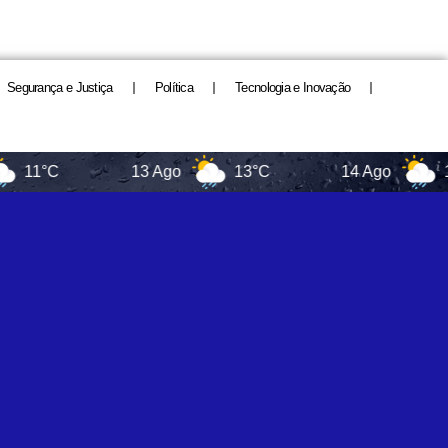
Segurança e Justiça
Política
Tecnologia e Inovação
°C
13 Ago
13°C
14 Ago
16°C