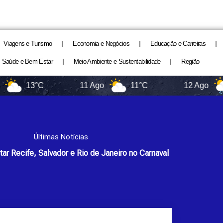
Viagens e Turismo
Economia e Negócios
Educação e Carreiras
Saúde e Bem-Estar
Meio Ambiente e Sustentabilidade
Região
13°C
11 Ago
11°C
12 Ago
11
Últimas Notícias
itar Recife, Salvador e Rio de Janeiro no Carnaval