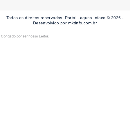
b
a
u
o
g
b
o
r
e
Todos os direitos reservados. Portal Laguna Infoco © 2026 -
k
a
-
m
Desenvolvido por mktinfo.com.br
f
Obrigado por ser nosso Leitor.