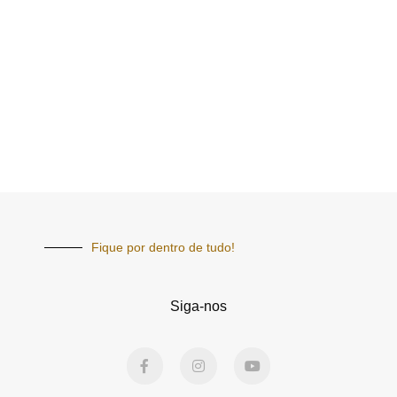
Fique por dentro de tudo!
Siga-nos
F
I
Y
a
n
o
c
s
u
e
t
t