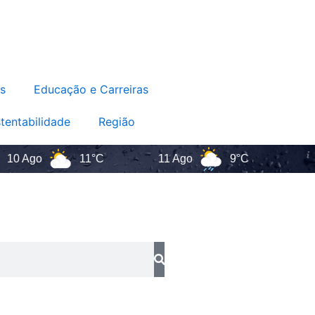
s
Educação e Carreiras
tentabilidade
Região
Ago
11°C
11 Ago
9°C
Santa