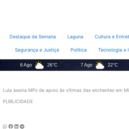
Destaque da Semana
Laguna
Cultura e Entre
Segurança e Justiça
Política
Tecnologia e 
6 Ago
26°C
7 Ago
22°C
Lula assina MPs de apoio às vítimas das enchentes em Mi
PUBLICIDADE