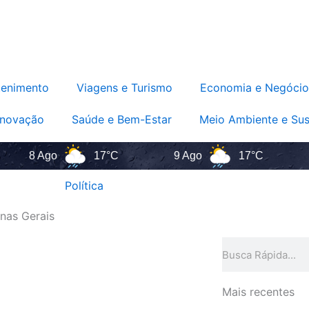
tenimento
Viagens e Turismo
Economia e Negócio
Inovação
Saúde e Bem-Estar
Meio Ambiente e Sus
8 Ago
17°C
9 Ago
17°C
10 
Política
nas Gerais
Pesquisar
Mais recentes