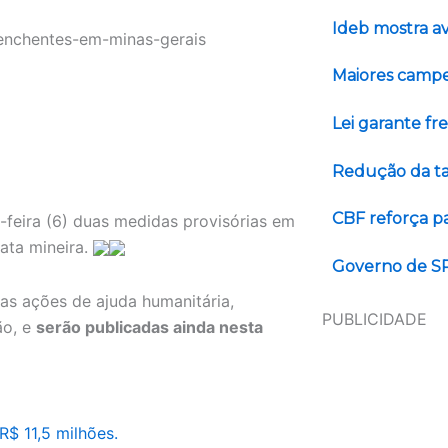
Ideb mostra a
Maiores campeõ
Lei garante fr
Redução da tax
CBF reforça p
a-feira (6) duas medidas provisórias em
ata mineira.
Governo de SP
as ações de ajuda humanitária,
PUBLICIDADE
ão, e
serão publicadas ainda nesta
R$ 11,5 milhões.