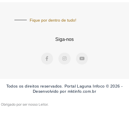
Fique por dentro de tudo!
Siga-nos
F
I
Y
a
n
o
c
s
u
e
t
t
b
a
u
o
g
b
o
r
e
Todos os direitos reservados. Portal Laguna Infoco © 2026 -
k
a
-
m
Desenvolvido por mktinfo.com.br
f
Obrigado por ser nosso Leitor.