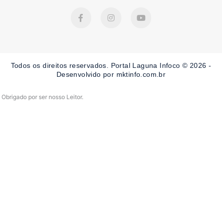
F
I
Y
a
n
o
c
s
u
e
t
t
b
a
u
o
g
b
o
r
e
Todos os direitos reservados. Portal Laguna Infoco © 2026 -
k
a
-
m
Desenvolvido por mktinfo.com.br
f
Obrigado por ser nosso Leitor.